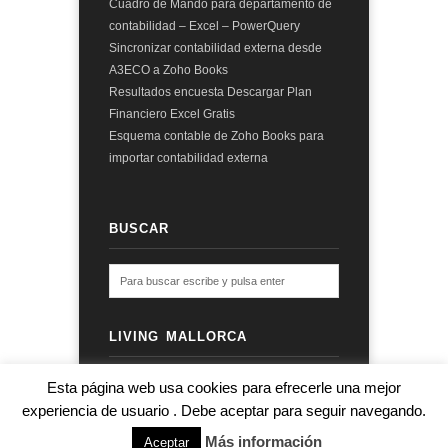
Cuadro de Mando para departamento de
contabilidad – Excel – PowerQuery
Sincronizar contabilidad externa desde
A3ECO a Zoho Books
Resultados encuesta Descargar Plan
Financiero Excel Gratis
Esquema contable de Zoho Books para
importar contabilidad externa
BUSCAR
LIVING MALLORCA
Esta página web usa cookies para efrecerle una mejor
experiencia de usuario . Debe aceptar para seguir navegando.
© 2026 audit2me |
Aviso Legal
|
Más información
subir ↑
Aceptar