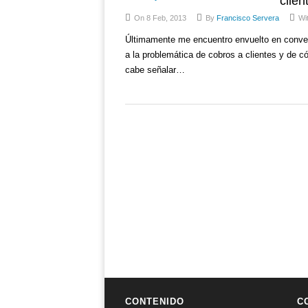
clien
On 8 Feb, 2013
By
Francisco Servera
Wi
Últimamente me encuentro envuelto en convers
a la problemática de cobros a clientes y de c
cabe señalar…
CONTENIDO
C