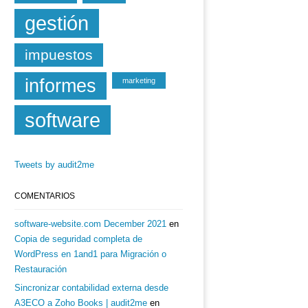
gestión
impuestos
informes
marketing
software
Tweets by audit2me
COMENTARIOS
software-website.com December 2021
en
Copia de seguridad completa de
WordPress en 1and1 para Migración o
Restauración
Sincronizar contabilidad externa desde
A3ECO a Zoho Books | audit2me
en