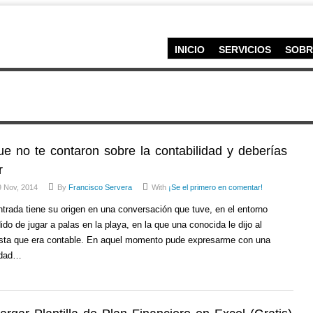
INICIO
SERVICIOS
SOBR
ue no te contaron sobre la contabilidad y deberías
r
9 Nov, 2014
By
Francisco Servera
With
¡Se el primero en comentar!
ntrada tiene su origen en una conversación que tuve, en el entorno
ido de jugar a palas en la playa, en la que una conocida le dijo al
ista que era contable. En aquel momento pude expresarme con una
idad…