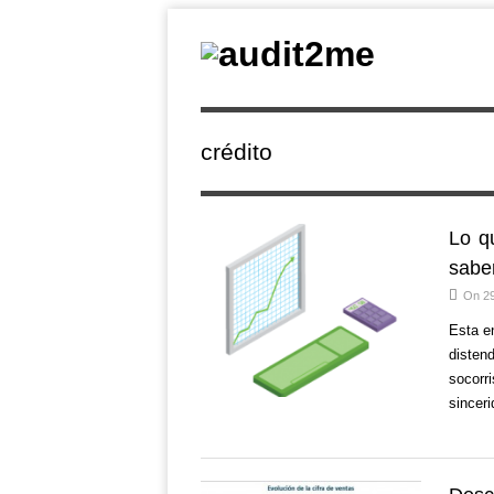
crédito
Lo q
sabe
On 2
Esta e
distend
socorr
sincer