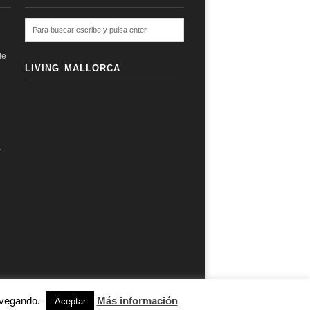
de
LIVING MALLORCA
a
navegando.
Más información
subir ↑
Aceptar