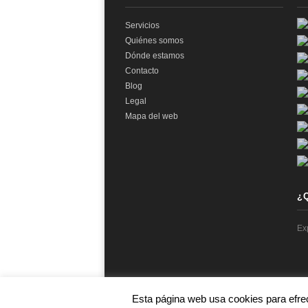
Servicios
Quiénes somos
Dónde estamos
Contacto
Blog
Legal
Mapa del web
¿
Ex
Esta página web usa cookies para efre
© 2026 audit2me |
Aviso Legal
|