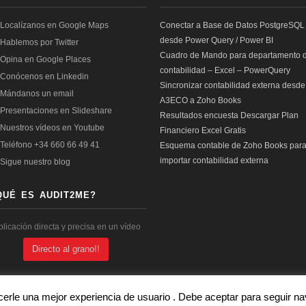
Conectar a Base de Datos PostgreSQL
desde Power Query / Power BI
Cuadro de Mando para departamento 
contabilidad – Excel – PowerQuery
Sincronizar contabilidad externa desde
A3ECO a Zoho Books
Resultados encuesta Descargar Plan
Financiero Excel Gratis
Esquema contable de Zoho Books par
importar contabilidad externa
QUÉ ES AUDIT2ME?
plicación directa y precisa en un vídeo
Directo al grano!!
cerle una mejor experiencia de usuario . Debe aceptar para seguir 