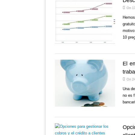
Desca
On 17
Hemos 
gratuit
motivo:
10 pre
El e
traba
On 2
Una de
no es f
bancar
Opci