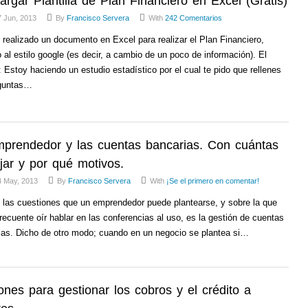
rgar Plantilla de Plan Financiero en Excel (Gratis)
 Jun, 2013
By
Francisco Servera
With
242 Comentarios
realizado un documento en Excel para realizar el Plan Financiero,
o al estilo google (es decir, a cambio de un poco de información). El
 Estoy haciendo un estudio estadístico por el cual te pido que rellenes
guntas…
mprendedor y las cuentas bancarias. Con cuántas
jar y por qué motivos.
4 May, 2013
By
Francisco Servera
With
¡Se el primero en comentar!
 las cuestiones que un emprendedor puede plantearse, y sobre la que
recuente oír hablar en las conferencias al uso, es la gestión de cuentas
ias. Dicho de otro modo; cuando en un negocio se plantea si…
ones para gestionar los cobros y el crédito a