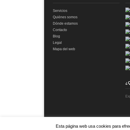
Servicios
Quiénes somos
Dónde estamos
Contacto
Blog
Legal
Mapa del web
¿
Ex
Esta página web usa cookies para efre
© 2026 audit2me |
Aviso Legal
|