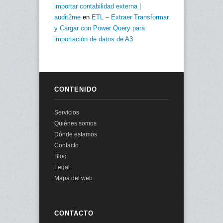
importar contabilidad externa |
audit2me
en
ETL – Extraer Transformar
y Cargar con Power Query para
importación de datos de A3
CONTENIDO
Servicios
Quiénes somos
Dónde estamos
Contacto
Blog
Legal
Mapa del web
CONTACTO