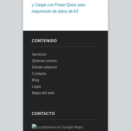
y Cargar con Power Query para
importación de datos de A3
CONTENIDO
Servicios
Quiénes somos
Dónde estamos
Contacto
Blog
Legal
Mapa del web
CONTACTO