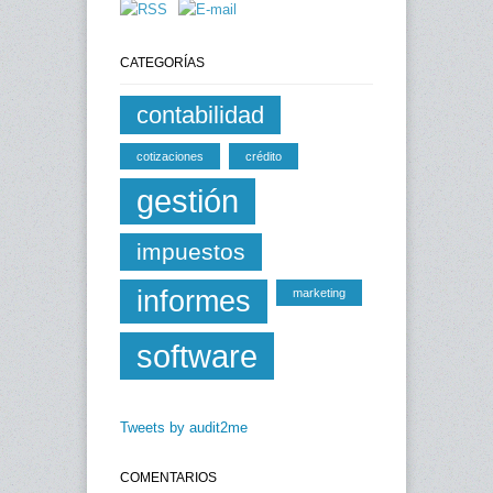
CATEGORÍAS
contabilidad
cotizaciones
crédito
gestión
impuestos
informes
marketing
software
Tweets by audit2me
COMENTARIOS