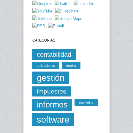
CATEGORÍAS
contabilidad
cotizaciones
crédito
gestión
impuestos
informes
marketing
software