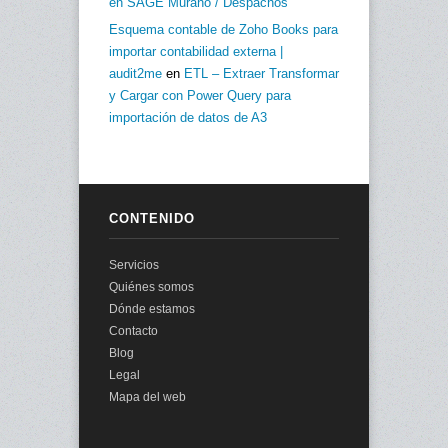
en SAGE Murano / Despachos
Esquema contable de Zoho Books para
importar contabilidad externa |
audit2me
en
ETL – Extraer Transformar
y Cargar con Power Query para
importación de datos de A3
CONTENIDO
Servicios
Quiénes somos
Dónde estamos
Contacto
Blog
Legal
Mapa del web