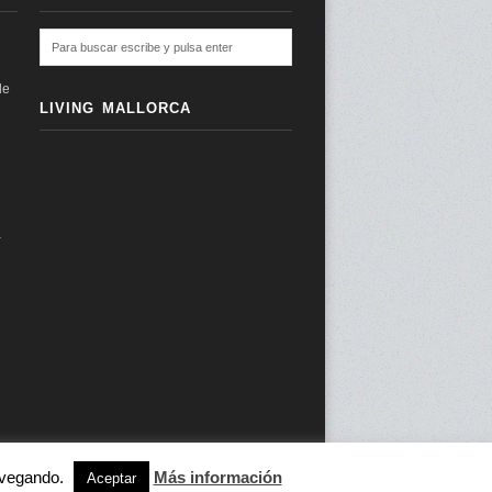
de
LIVING MALLORCA
a
navegando.
Más información
subir ↑
Aceptar