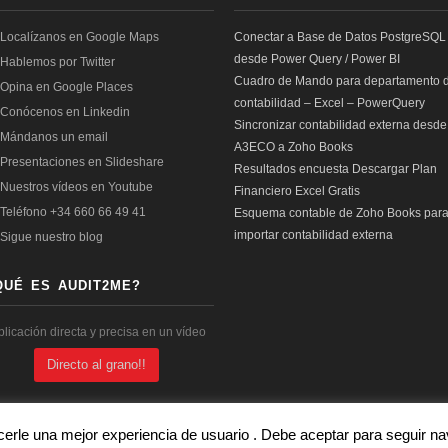
Conectar a Base de Datos PostgreSQL
desde Power Query / Power BI
Cuadro de Mando para departamento 
contabilidad – Excel – PowerQuery
Sincronizar contabilidad externa desde
A3ECO a Zoho Books
Resultados encuesta Descargar Plan
Financiero Excel Gratis
Esquema contable de Zoho Books par
importar contabilidad externa
QUÉ ES AUDIT2ME?
plicación directa y precisa en un vídeo
Directo al grano!!
cerle una mejor experiencia de usuario . Debe aceptar para seguir 