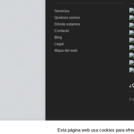
Servicios
Quiénes somos
Dónde estamos
Contacto
Blog
Legal
Mapa del web
¿
Ex
Esta página web usa cookies para efre
© 2026 audit2me |
Aviso Legal
|