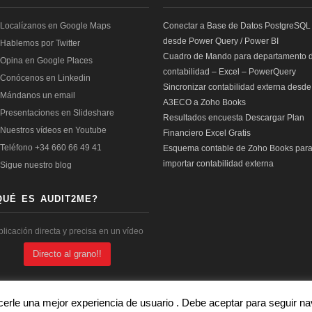
Conectar a Base de Datos PostgreSQL
desde Power Query / Power BI
Cuadro de Mando para departamento 
contabilidad – Excel – PowerQuery
Sincronizar contabilidad externa desde
A3ECO a Zoho Books
Resultados encuesta Descargar Plan
Financiero Excel Gratis
Esquema contable de Zoho Books par
importar contabilidad externa
QUÉ ES AUDIT2ME?
plicación directa y precisa en un vídeo
Directo al grano!!
cerle una mejor experiencia de usuario . Debe aceptar para seguir 