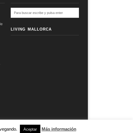
de
LIVING MALLORCA
a
navegando.
Más información
subir ↑
Aceptar