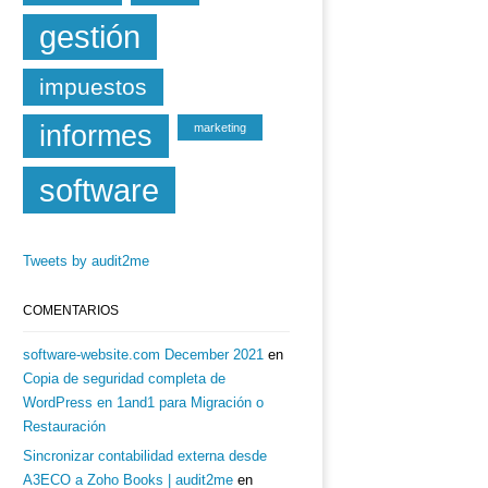
gestión
impuestos
informes
marketing
software
Tweets by audit2me
COMENTARIOS
software-website.com December 2021
en
Copia de seguridad completa de
WordPress en 1and1 para Migración o
Restauración
Sincronizar contabilidad externa desde
A3ECO a Zoho Books | audit2me
en