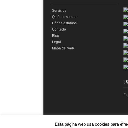
Servicios
Quiénes somos
Dónde estamos
Contacto
Blog
Legal
Mapa del web
¿
Ex
Esta página web usa cookies para efre
© 2026 audit2me |
Aviso Legal
|