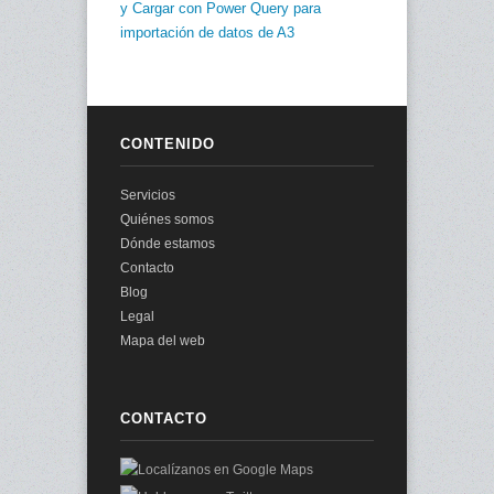
y Cargar con Power Query para
importación de datos de A3
CONTENIDO
Servicios
Quiénes somos
Dónde estamos
Contacto
Blog
Legal
Mapa del web
CONTACTO