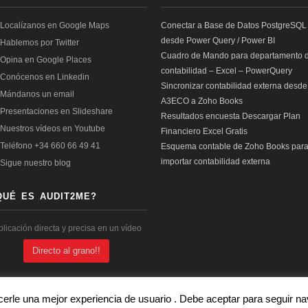
Conectar a Base de Datos PostgreSQL
desde Power Query / Power BI
Cuadro de Mando para departamento 
contabilidad – Excel – PowerQuery
Sincronizar contabilidad externa desde
A3ECO a Zoho Books
Resultados encuesta Descargar Plan
Financiero Excel Gratis
Esquema contable de Zoho Books par
importar contabilidad externa
QUÉ ES AUDIT2ME?
plicación directa y precisa en un vídeo
Directo al grano!!
cerle una mejor experiencia de usuario . Debe aceptar para seguir 