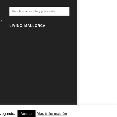
de
LIVING MALLORCA
a
navegando.
Más información
subir ↑
Aceptar