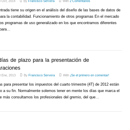
 Oct, 2014
By
Francisco Servera
With
2 Comentarios
trada tiene su origen en el análisis del diseño de las bases de datos de
ara la contabilidad. Funcionamiento de otros programas En el mercado
ros programas de uso generalizado en los que encontramos diferentes
 para…
días de plazo para la presentación de
araciones
8 Ene, 2013
By
Francisco Servera
With
¡Se el primero en comentar!
s para presentar los impuestos del cuarto trimestre (4T) de 2012 están
do a su fin. Normalmente solemos tener en mente los días que marca el
que más consultamos los profesionales del gremio, del que…