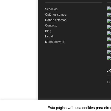
Servicios
Quiénes somos
Dónde estamos
Contacto
Blog
Legal
Mapa del web
¿
Ex
Esta página web usa cookies para efre
© 2026 audit2me |
Aviso Legal
|