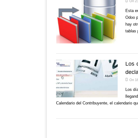
On 23
Esta en
Odoo p
hay ot
tablas
Los 
decl
On 1
Los día
llegan
Calendario del Contribuyente, el calendario 