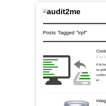
Posts Tagged "irpf"
Cont
On 3
A la ho
es pode
confec
el…
Inte