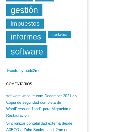
gestión
impuestos
informes
marketing
software
Tweets by audit2me
COMENTARIOS
software-website.com December 2021
en
Copia de seguridad completa de
WordPress en 1and1 para Migración o
Restauración
Sincronizar contabilidad externa desde
A3ECO a Zoho Books | audit2me
en