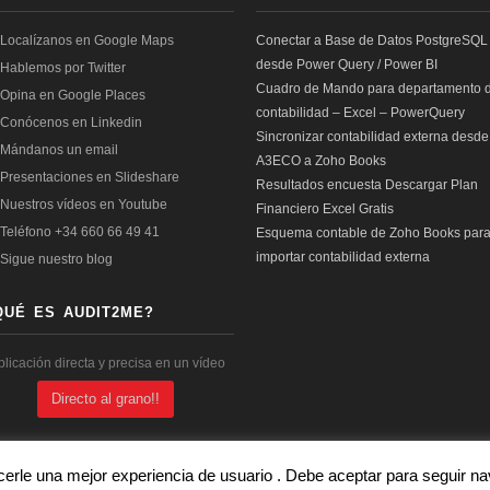
Conectar a Base de Datos PostgreSQL
desde Power Query / Power BI
Cuadro de Mando para departamento 
contabilidad – Excel – PowerQuery
Sincronizar contabilidad externa desde
A3ECO a Zoho Books
Resultados encuesta Descargar Plan
Financiero Excel Gratis
Esquema contable de Zoho Books par
importar contabilidad externa
QUÉ ES AUDIT2ME?
plicación directa y precisa en un vídeo
Directo al grano!!
cerle una mejor experiencia de usuario . Debe aceptar para seguir 