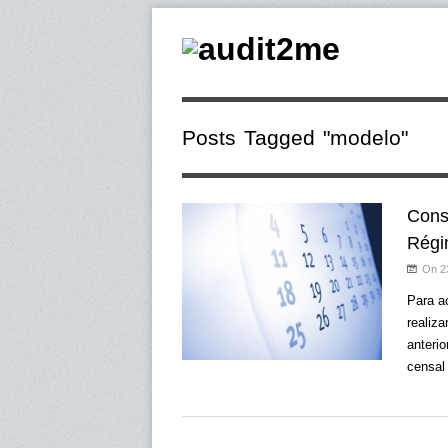
Posts Tagged "modelo"
Cons
Régi
On 2
Para a
realiza
anterio
censal