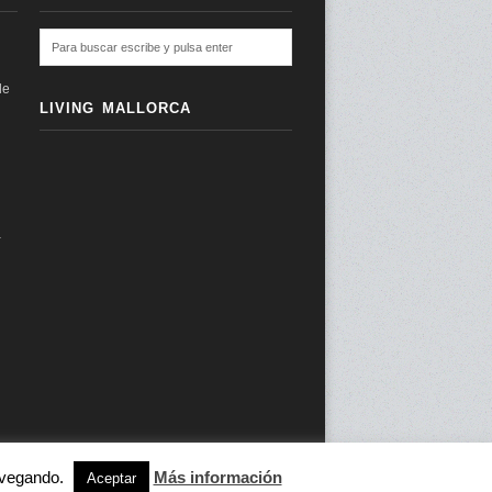
de
LIVING MALLORCA
a
navegando.
Más información
subir ↑
Aceptar