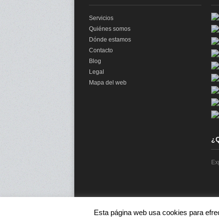
Servicios
Quiénes somos
Dónde estamos
Contacto
Blog
Legal
Mapa del web
¿
Ex
Esta página web usa cookies para efre
© 2026 audit2me |
Aviso Legal
|