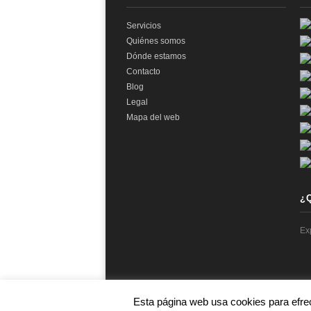
Servicios
Quiénes somos
Dónde estamos
Contacto
Blog
Legal
Mapa del web
¿
Ex
Esta página web usa cookies para efre
© 2026 audit2me |
Aviso Legal
|