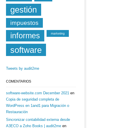
gestión
impuestos
informes
marketing
software
Tweets by audit2me
COMENTARIOS
software-website.com December 2021
en
Copia de seguridad completa de
WordPress en 1and1 para Migración o
Restauración
Sincronizar contabilidad externa desde
A3ECO a Zoho Books | audit2me
en