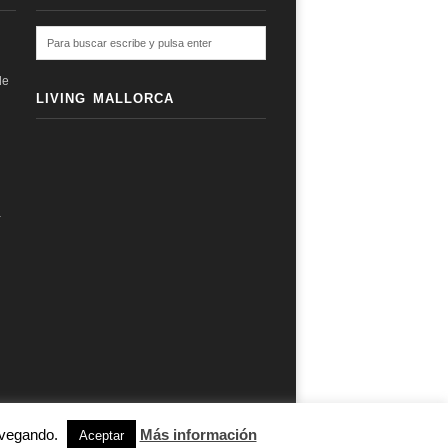
de
LIVING MALLORCA
a
navegando.
Más información
subir ↑
Aceptar