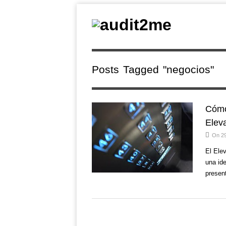
Posts Tagged "negocios"
Cómo
Eleva
On 2
El Ele
una id
presen