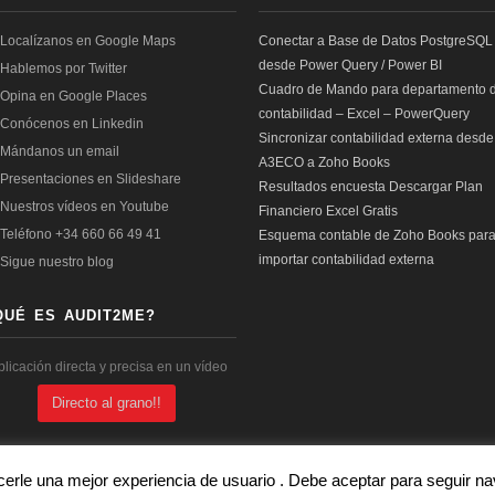
Conectar a Base de Datos PostgreSQL
desde Power Query / Power BI
Cuadro de Mando para departamento 
contabilidad – Excel – PowerQuery
Sincronizar contabilidad externa desde
A3ECO a Zoho Books
Resultados encuesta Descargar Plan
Financiero Excel Gratis
Esquema contable de Zoho Books par
importar contabilidad externa
QUÉ ES AUDIT2ME?
plicación directa y precisa en un vídeo
Directo al grano!!
cerle una mejor experiencia de usuario . Debe aceptar para seguir 