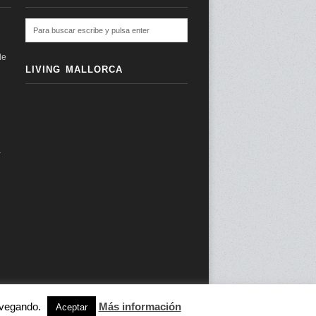
de
LIVING MALLORCA
a
navegando.
Más información
subir ↑
Aceptar