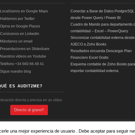
Conectar a Base de Datos PostgreSQL
desde Power Query / Power BI
Cuadro de Mando para departamento 
contabilidad – Excel – PowerQuery
Sincronizar contabilidad externa desde
A3ECO a Zoho Books
Resultados encuesta Descargar Plan
Financiero Excel Gratis
Esquema contable de Zoho Books par
importar contabilidad externa
QUÉ ES AUDIT2ME?
plicación directa y precisa en un vídeo
Directo al grano!!
cerle una mejor experiencia de usuario . Debe aceptar para seguir 