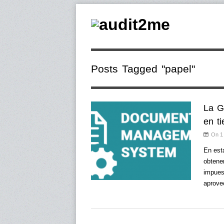
Posts Tagged "papel"
La G
en t
On 1
En est
obtene
impues
aprove