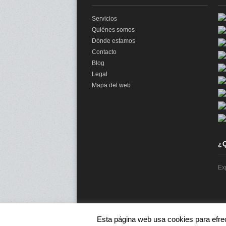
Servicios
Quiénes somos
Dónde estamos
Contacto
Blog
Legal
Mapa del web
¿
Ex
Esta página web usa cookies para efre
© 2026 audit2me |
Aviso Legal
|