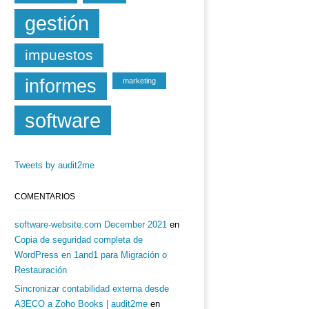
gestión
impuestos
informes
marketing
software
Tweets by audit2me
COMENTARIOS
software-website.com December 2021
en
Copia de seguridad completa de
WordPress en 1and1 para Migración o
Restauración
Sincronizar contabilidad externa desde
A3ECO a Zoho Books | audit2me
en