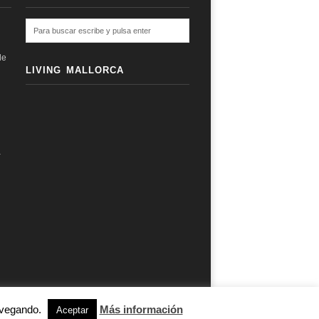
de
LIVING MALLORCA
a
navegando.
Más información
subir ↑
Aceptar