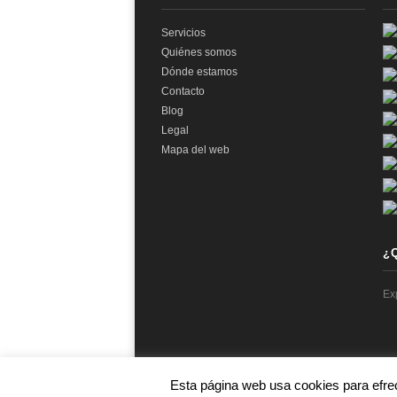
Servicios
Quiénes somos
Dónde estamos
Contacto
Blog
Legal
Mapa del web
¿
Ex
Esta página web usa cookies para efre
© 2026 audit2me |
Aviso Legal
|