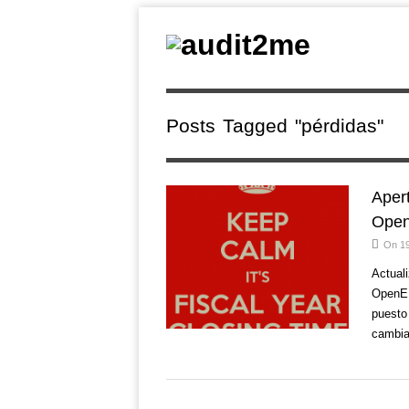
Posts Tagged "pérdidas"
Apert
Ope
On 19
Actuali
OpenERP
puesto 
cambi