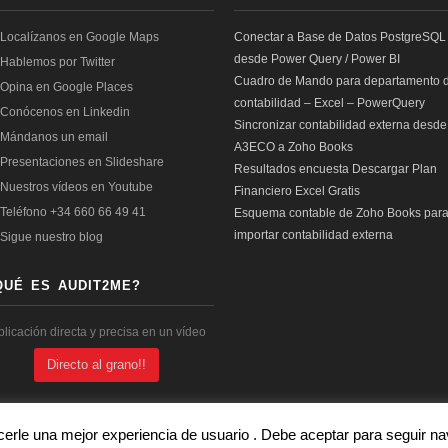
Conectar a Base de Datos PostgreSQL
desde Power Query / Power BI
Cuadro de Mando para departamento 
contabilidad – Excel – PowerQuery
Sincronizar contabilidad externa desde
A3ECO a Zoho Books
Resultados encuesta Descargar Plan
Financiero Excel Gratis
Esquema contable de Zoho Books par
importar contabilidad externa
QUÉ ES AUDIT2ME?
plicación directa y precisa en un vídeo
Directo al grano!!
cerle una mejor experiencia de usuario . Debe aceptar para seguir 