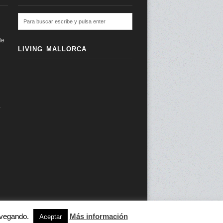
de
LIVING MALLORCA
a
navegando.
Más información
subir ↑
Aceptar