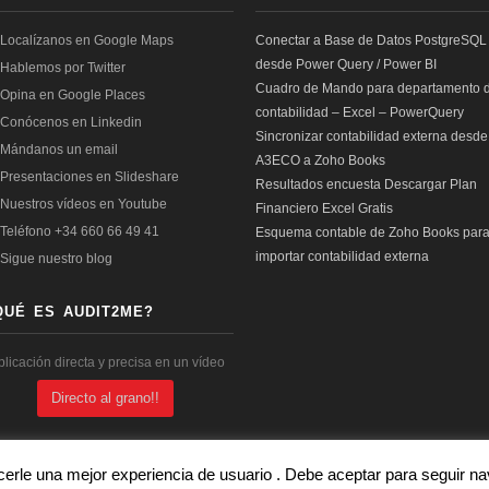
Conectar a Base de Datos PostgreSQL
desde Power Query / Power BI
Cuadro de Mando para departamento 
contabilidad – Excel – PowerQuery
Sincronizar contabilidad externa desde
A3ECO a Zoho Books
Resultados encuesta Descargar Plan
Financiero Excel Gratis
Esquema contable de Zoho Books par
importar contabilidad externa
QUÉ ES AUDIT2ME?
plicación directa y precisa en un vídeo
Directo al grano!!
cerle una mejor experiencia de usuario . Debe aceptar para seguir 