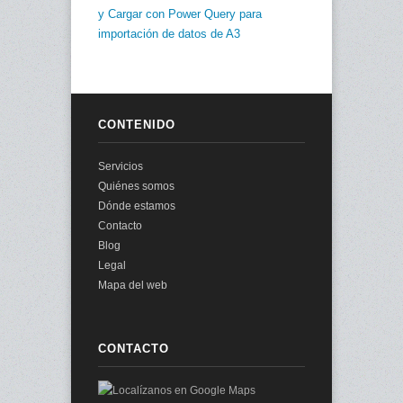
y Cargar con Power Query para
importación de datos de A3
CONTENIDO
Servicios
Quiénes somos
Dónde estamos
Contacto
Blog
Legal
Mapa del web
CONTACTO