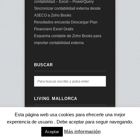
contabilidad – Excel – PowerQuery
Sincronizar contabilidad externa desde
A3ECO a Zoho Books
Resultados encuesta Descargar Plan
Financiero Excel Gratis
Esquema contable de Zoho Books para
importar contabilidad externa
BUSCAR
LIVING MALLORCA
Esta página web usa cookies para efrecerle una mejor
experiencia de usuario . Debe aceptar para seguir navegando.
© 2026 audit2me |
Aviso Legal
|
Más información
Aceptar
subir ↑