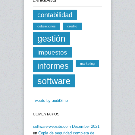
CATEGORÍAS
contabilidad
cotizaciones
crédito
gestión
impuestos
informes
marketing
software
Tweets by audit2me
COMENTARIOS
software-website.com December 2021
en
Copia de seguridad completa de