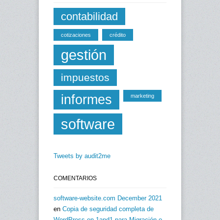
contabilidad
cotizaciones
crédito
gestión
impuestos
informes
marketing
software
Tweets by audit2me
COMENTARIOS
software-website.com December 2021
en
Copia de seguridad completa de
WordPress en 1and1 para Migración o