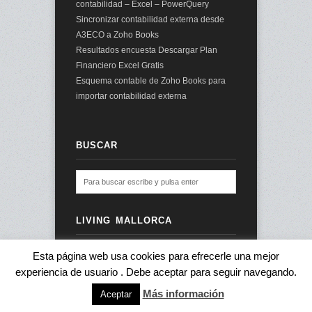
contabilidad – Excel – PowerQuery
Sincronizar contabilidad externa desde
A3ECO a Zoho Books
Resultados encuesta Descargar Plan
Financiero Excel Gratis
Esquema contable de Zoho Books para
importar contabilidad externa
BUSCAR
LIVING MALLORCA
Esta página web usa cookies para efrecerle una mejor
experiencia de usuario . Debe aceptar para seguir navegando.
© 2026 audit2me |
Aviso Legal
|
Más información
Aceptar
subir ↑