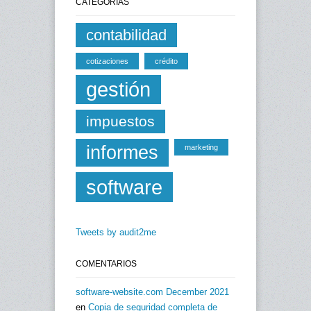
CATEGORÍAS
contabilidad
cotizaciones
crédito
gestión
impuestos
informes
marketing
software
Tweets by audit2me
COMENTARIOS
software-website.com December 2021
en
Copia de seguridad completa de