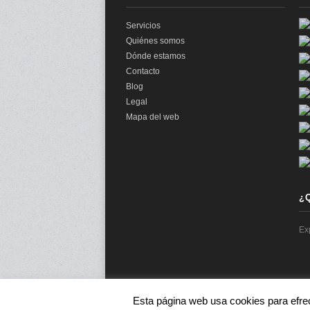
Servicios
Quiénes somos
Dónde estamos
Contacto
Blog
Legal
Mapa del web
¿
Ex
Esta página web usa cookies para efre
© 2026 audit2me |
Aviso Legal
|