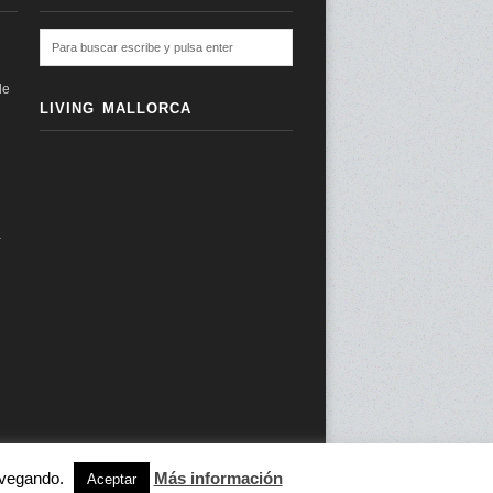
de
LIVING MALLORCA
a
navegando.
Más información
subir ↑
Aceptar