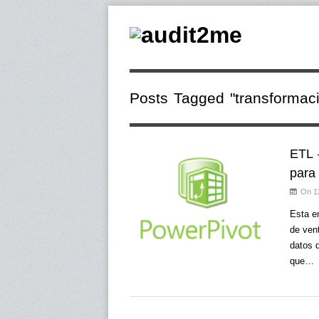
Posts Tagged "transformac
ETL 
para
On 1
Esta en
de vent
datos d
que…