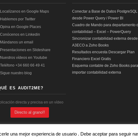
Conectar a Base de Datos PostgreSQL
desde Power Query / Power BI
Cuadro de Mando para departamento 
contabilidad – Excel – PowerQuery
Sincronizar contabilidad externa desde
A3ECO a Zoho Books
Resultados encuesta Descargar Plan
Financiero Excel Gratis
Esquema contable de Zoho Books par
importar contabilidad externa
QUÉ ES AUDIT2ME?
plicación directa y precisa en un vídeo
Directo al grano!!
cerle una mejor experiencia de usuario . Debe aceptar para seguir 