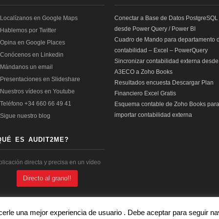
Conectar a Base de Datos PostgreSQL
desde Power Query / Power BI
Cuadro de Mando para departamento 
contabilidad – Excel – PowerQuery
Sincronizar contabilidad externa desde
A3ECO a Zoho Books
Resultados encuesta Descargar Plan
Financiero Excel Gratis
Esquema contable de Zoho Books par
importar contabilidad externa
QUÉ ES AUDIT2ME?
plicación directa y precisa en un vídeo
Directo al grano!!
cerle una mejor experiencia de usuario . Debe aceptar para seguir 