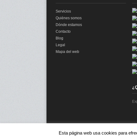
Servicios
Quiénes somos
Dónde estamos
Contacto
Blog
Legal
Mapa del web
¿
Ex
Esta página web usa cookies para efre
© 2026 audit2me |
Aviso Legal
|