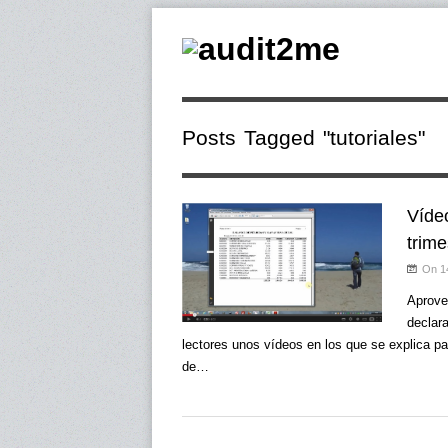
Posts Tagged "tutoriales"
Víde
trime
On 1
Aprove
declar
lectores unos vídeos en los que se explica p
de…