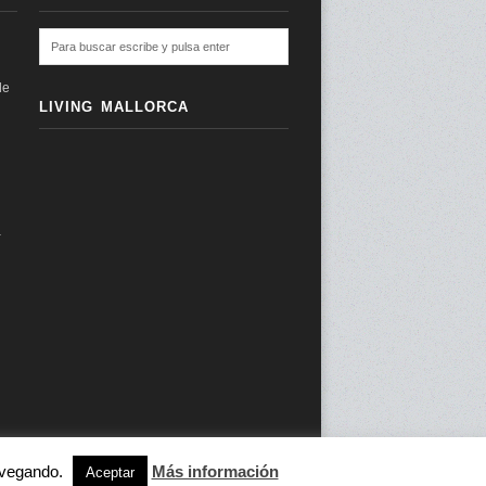
de
LIVING MALLORCA
a
navegando.
Más información
subir ↑
Aceptar