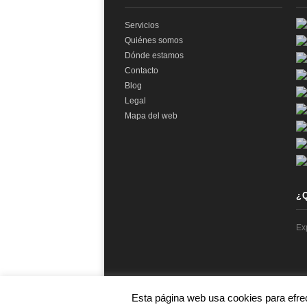
Servicios
Quiénes somos
Dónde estamos
Contacto
Blog
Legal
Mapa del web
¿
Ex
Esta página web usa cookies para efre
© 2026 audit2me |
Aviso Legal
|