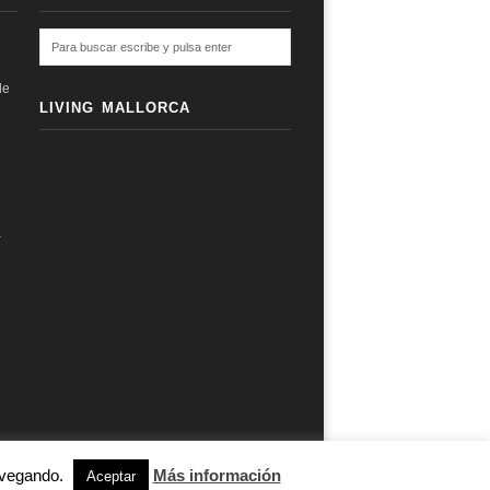
de
LIVING MALLORCA
a
navegando.
Más información
subir ↑
Aceptar