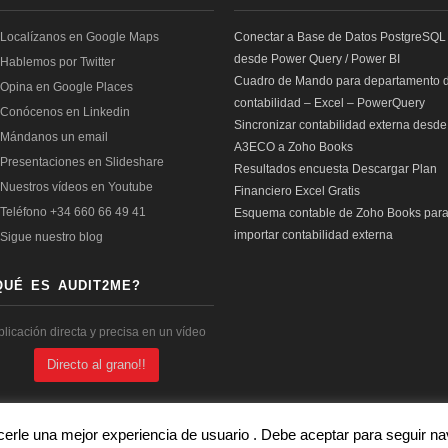
Conectar a Base de Datos PostgreSQL
desde Power Query / Power BI
Cuadro de Mando para departamento 
contabilidad – Excel – PowerQuery
Sincronizar contabilidad externa desde
A3ECO a Zoho Books
Resultados encuesta Descargar Plan
Financiero Excel Gratis
Esquema contable de Zoho Books par
importar contabilidad externa
QUÉ ES AUDIT2ME?
plicación directa y precisa en un vídeo
Directo al grano!!
cerle una mejor experiencia de usuario . Debe aceptar para seguir 