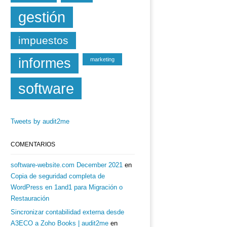
gestión
impuestos
informes
marketing
software
Tweets by audit2me
COMENTARIOS
software-website.com December 2021
en
Copia de seguridad completa de
WordPress en 1and1 para Migración o
Restauración
Sincronizar contabilidad externa desde
A3ECO a Zoho Books | audit2me
en