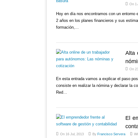
On 1 
Hoy en día nos encontramos con un entorno e
2 años en los planes financieros y sus estima
formación,…
Alta
nómi
On 23
En esta entrada vamos a explicar el paso post
consiste en realizar la nómina y declarar la c
Red…
El e
conta
On 16 Jul, 2013
By
Francisco Servera
Wi