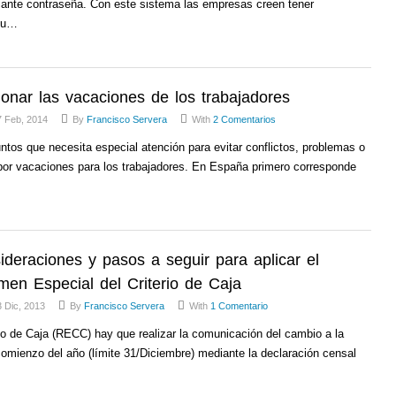
iante contraseña. Con este sistema las empresas creen tener
 su…
ionar las vacaciones de los trabajadores
7 Feb, 2014
By
Francisco Servera
With
2 Comentarios
ntos que necesita especial atención para evitar conflictos, problemas o
por vacaciones para los trabajadores. En España primero corresponde
ideraciones y pasos a seguir para aplicar el
men Especial del Criterio de Caja
 Dic, 2013
By
Francisco Servera
With
1 Comentario
io de Caja (RECC) hay que realizar la comunicación del cambio a la
 comienzo del año (límite 31/Diciembre) mediante la declaración censal