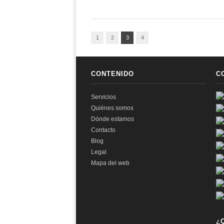
1
2
3
4
CONTENIDO
C
Servicios
Quiénes somos
Dónde estamos
Contacto
Blog
Legal
Mapa del web
¿