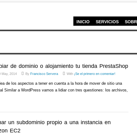
INICIO
SERVICIOS
SOBR
iar de dominio o alojamiento tu tienda PrestaShop
0 May, 2014
By
Francisco Servera
With
¡Se el primero en comentar!
a de los aspectos a tener en cuenta a la hora de mover de sitio una
ial Similar a WordPress vamos a lidiar con tres questiones: los archivos,
nar un subdominio propio a una instancia en
zon EC2