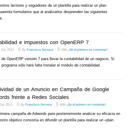
tros lectores y seguidores de un plantilla para realizar un plan
arenta formularios que al analizarlos desprenden las siguientes
 de…
abilidad e impuestos con OpenERP 7
 Jul, 2013
By
Francisco Servera
With
¡Se el primero en comentar!
 de OpenERP versión 7 para llevar la contabilidad de un negocio. Si
l programa sólo hará falta Instalar el módulo de contabilidad…
tividad de un Anuncio en Campaña de Google
rds frente a Redes Sociales
Jul, 2013
By
Francisco Servera
With
¡Se el primero en comentar!
rimera campaña de Adwords para posteriormente analizar su eficacia en
tro objetivo consistía en difundir un plantilla para realizar un «plan