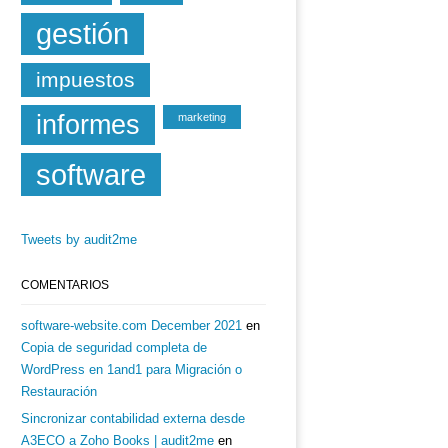
gestión
impuestos
informes
marketing
software
Tweets by audit2me
COMENTARIOS
software-website.com December 2021
en
Copia de seguridad completa de
WordPress en 1and1 para Migración o
Restauración
Sincronizar contabilidad externa desde
A3ECO a Zoho Books | audit2me
en