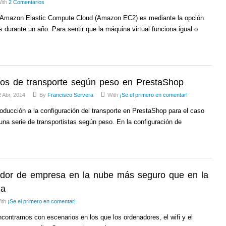
ith
2 Comentarios
e Amazon Elastic Compute Cloud (Amazon EC2) es mediante la opción
 durante un año. Para sentir que la máquina virtual funciona igual o
ios de transporte según peso en PrestaShop
 Abr, 2014
By
Francisco Servera
With
¡Se el primero en comentar!
oducción a la configuración del transporte en PrestaShop para el caso
na serie de transportistas según peso. En la configuración de
idor de empresa en la nube más seguro que en la
na
ith
¡Se el primero en comentar!
ontramos con escenarios en los que los ordenadores, el wifi y el