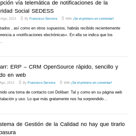
pción vía telemática de notificaciones de la
ridad Social SEDESS
 Ago, 2013
By
Francisco Servera
With
¡Se el primero en comentar!
atados , así como en otros supuestos, habrás recibido recientemente
erencia a «notificaciones electrónicas». En ella se indica que los
D…
barr: ERP – CRM OpenSource rápido, sencillo y
do en web
Ago, 2013
By
Francisco Servera
With
¡Se el primero en comentar!
nido una toma de contacto con Dolibarr. Tal y como en su página web
nstalación y uso. Lo que más gratamente nos ha sorprendido…
istema de Gestión de la Calidad no hay que tirarlo
 basura