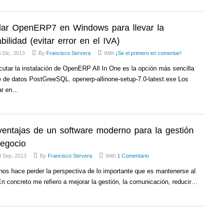
alar OpenERP7 en Windows para llevar la
bilidad (evitar error en el IVA)
 Dic, 2013
By
Francisco Servera
With
¡Se el primero en comentar!
utar la instalación de OpenERP All In One es la opción más sencilla
se de datos PostGreeSQL. openerp-allinone-setup-7.0-latest.exe Los
ar en…
ventajas de un software moderno para la gestión
negocio
3 Sep, 2013
By
Francisco Servera
With
1 Comentario
nos hace perder la perspectiva de lo importante que es mantenerse al
 En concreto me refiero a mejorar la gestión, la comunicación, reducir…