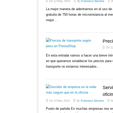
On 12 May, 2014
By
Francisco Servera
W
La mejor manera de adentrarnos en el uso d
gratuita de 750 horas de microinstancia al mes
mejor…
Prec
On 12
En esta entrada vamos a hacer una breve intr
en que queramos establecer los precios para u
transporte no estamos interesados…
Serv
ofici
On 14 Mar, 2014
By
Francisco Servera
W
Punto de partida En muchas empresas nos enc