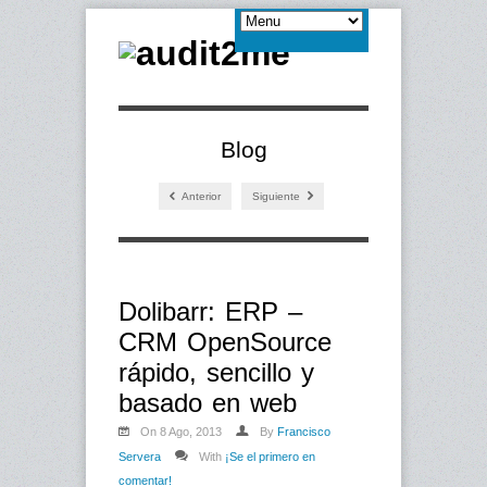
Blog
Anterior
Siguiente
Dolibarr: ERP –
CRM OpenSource
rápido, sencillo y
basado en web
On 8 Ago, 2013
By
Francisco
Servera
With
¡Se el primero en
comentar!