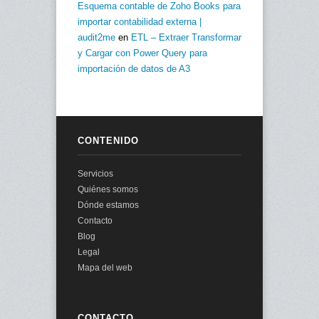
Esquema contable de Zoho Books para
importar contabilidad externa |
audit2me
en
ETL – Extraer Transformar
y Cargar con Power Query para
importación de datos de A3
CONTENIDO
Servicios
Quiénes somos
Dónde estamos
Contacto
Blog
Legal
Mapa del web
CONTACTO