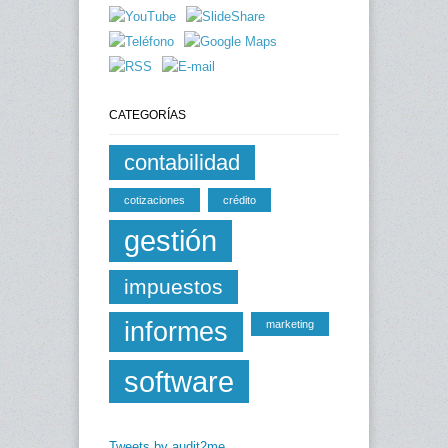
CATEGORÍAS
contabilidad
cotizaciones
crédito
gestión
impuestos
informes
marketing
software
Tweets by audit2me