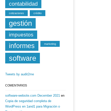
contabilidad
cotizaciones
crédito
gestión
impuestos
informes
marketing
software
Tweets by audit2me
COMENTARIOS
software-website.com December 2021
en
Copia de seguridad completa de
WordPress en 1and1 para Migración o