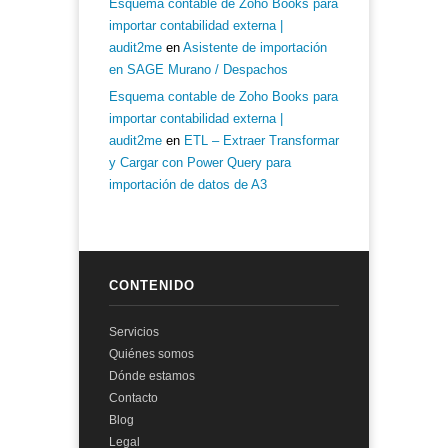
Esquema contable de Zoho Books para
importar contabilidad externa |
audit2me
en
Asistente de importación
en SAGE Murano / Despachos
Esquema contable de Zoho Books para
importar contabilidad externa |
audit2me
en
ETL – Extraer Transformar
y Cargar con Power Query para
importación de datos de A3
CONTENIDO
Servicios
Quiénes somos
Dónde estamos
Contacto
Blog
Legal